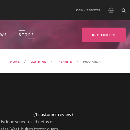
LOGIN / REGISTER
EWS
STORE
BUY TICKETS
HOME
CLOTHING
T-SHIRTS
WOO NINJA
/
/
/
(
1
customer review)
istique senectus et netus et
stas. Vestibulum tortor quam,