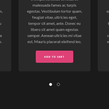
malesuada fames ac turpis
m,
egestas. Vestibulum tortor quam,
e
feugiat vitae, ultricies eget,
u
tempor sit amet, ante. Donec eu
libero sit amet quam egestas
ae
semper. Aenean ultricies mi vitae
s
o.
est. Mauris placerat eleifend leo.
e
ADD TO CART