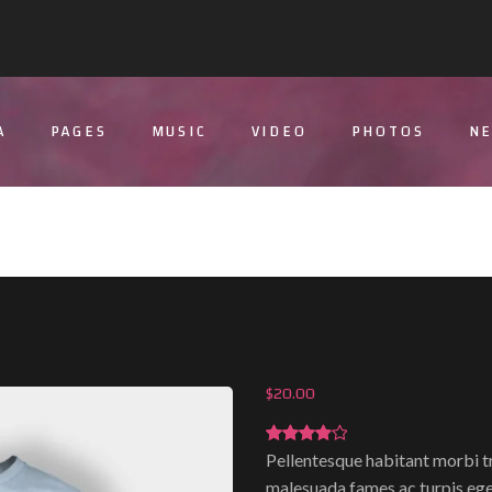
A
PAGES
MUSIC
VIDEO
PHOTOS
N
$
20.00
Pellentesque habitant morbi tr
Rated
4.00
out of 5
malesuada fames ac turpis ege