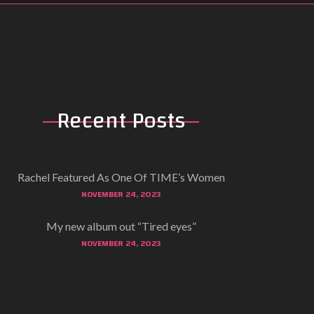
c
t
h
a
s
m
Recent
Posts
u
l
t
i
Rachel Featured As One Of TIME’s Women
p
NOVEMBER 24, 2023
l
e
My new album out “Tired eyes”
NOVEMBER 24, 2023
v
a
r
i
a